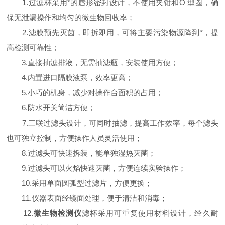
1.过滤杯采用*的唇形密封设计，不使用夹钳和O 型圈，确
保无泄漏操作和均匀的微生物回收率；
2.滤膜预先灭菌，即拆即用，可将主要污染物源降到*，提
高检测可靠性；
3.直接抽滤排液，无需抽滤瓶，安装使用方便；
4.内置进口隔膜液泵，效率更高；
5.小巧的机身，减少对操作台面积的占用；
6.防水开关简洁方便；
7.三联过滤头设计，可同时抽滤，提高工作效率，每个滤头
也可独立控制，方便操作人员灵活使用；
8.过滤头可快速拆装，能单独湿热灭菌；
9.过滤头可以火焰快速灭菌，方便连续实验操作；
10.采用单面圆弧型过滤片，方便更换；
11.仪器表面经镜面处理，便于清洁和消毒；
12.
微生物检测仪
滤杯采用可重复使用材料设计，经久耐