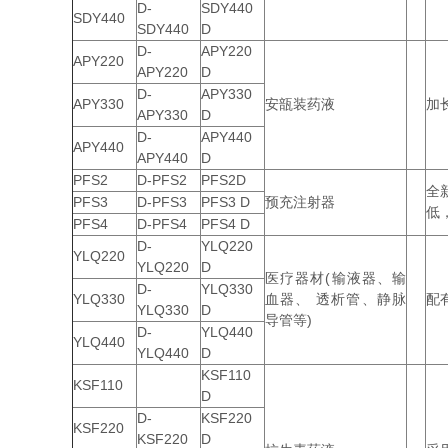
D-
SDY440
SDY440
SDY440
D
D-
APY220
APY220
APY220
D
D-
APY330
APY330
安瓿装药液
加
APY330
D
D-
APY440
APY440
APY440
D
PFS2
D-PFS2
PFS2D
全
PFS3
D-PFS3
PFS3 D
预充注射器
低
PFS4
D-PFS4
PFS4 D
D-
YLQ220
YLQ220
YLQ220
D
医疗器材(输液器、输
D-
YLQ330
YLQ330
血器、 透析管、静脉
配
YLQ330
D
导管等)
D-
YLQ440
YLQ440
YLQ440
D
KSF110
KSF110
D
D-
KSF220
KSF220
KSF220
D