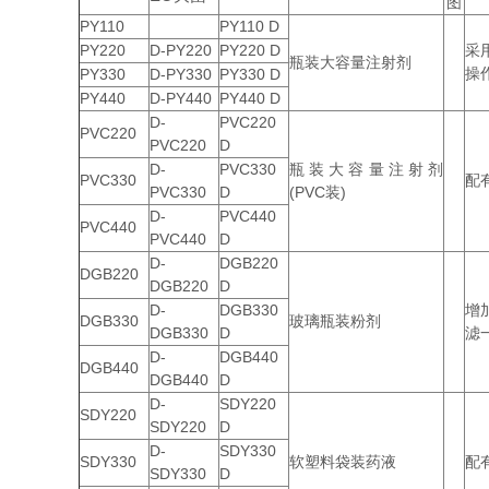
图
PY110
PY110 D
PY220
D-PY220
PY220 D
采
瓶装大容量注射剂
操
PY330
D-PY330
PY330 D
PY440
D-PY440
PY440 D
D-
PVC220
PVC220
PVC220
D
D-
PVC330
瓶装大容量注射剂
PVC330
配
PVC330
D
(PVC装)
D-
PVC440
PVC440
PVC440
D
D-
DGB220
DGB220
DGB220
D
D-
DGB330
增
DGB330
玻璃瓶装粉剂
DGB330
D
滤
D-
DGB440
DGB440
DGB440
D
D-
SDY220
SDY220
SDY220
D
D-
SDY330
SDY330
软塑料袋装药液
配
SDY330
D