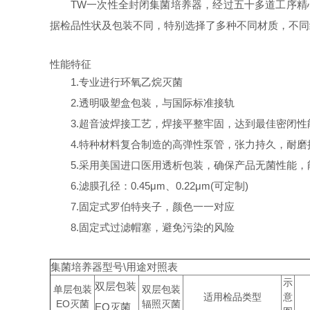
TW一次性全封闭集菌培养器，经过五十多道工序精心
据检品性状及包装不同，特别选择了多种不同材质，不同
性能特征
1.专业进行环氧乙烷灭菌
2.透明吸塑盒包装，与国际标准接轨
3.超音波焊接工艺，焊接平整牢固，达到最佳密闭性
4.特种材料复合制造的高弹性泵管，张力持久，耐
5.采用美国进口医用透析包装，确保产品无菌性能
6.滤膜孔径：0.45μm、0.22μm(可定制)
7.固定式罗伯特夹子，颜色一一对应
8.固定式过滤帽塞，避免污染的风险
集菌培养器型号\用途对照表
示
双层包装
单层包装
双层包装
适用检品类型
意
EO灭菌
辐照灭菌
EO灭菌