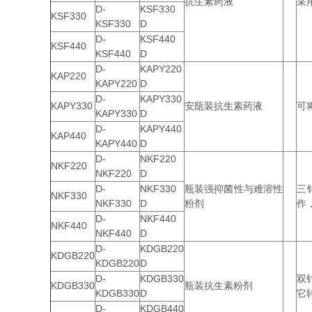
抗生素药液
采
D-
KSF330
KSF330
KSF330
D
D-
KSF440
KSF440
KSF440
D
D-
KAPY220
KAP220
KAPY220
D
D-
KAPY330
KAPY330
安瓿装抗生素药液
可
KAPY330
D
D-
KAPY440
KAP440
KAPY440
D
D-
NKF220
NKF220
NKF220
D
D-
NKF330
瓶装强抑菌性与难溶性
三
NKF330
NKF330
D
粉剂
作
D-
NKF440
NKF440
NKF440
D
D-
KDGB220
KDGB220
KDGB220
D
D-
KDGB330
双
KDGB330
瓶装抗生素粉剂
KDGB330
D
它
D-
KDGB440