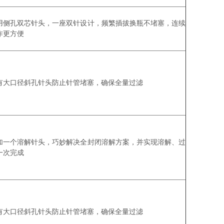
用侧孔双芯针头，一座双针设计，频繁插拔换瓶不堵塞，连续
作更方便
有大口径斜孔针头防止针管堵塞，确保全量过滤
加一个溶解针头，巧妙解决全封闭溶解方案，并实现溶解、过
一次完成
有大口径斜孔针头防止针管堵塞，确保全量过滤