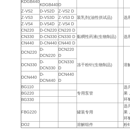
KDGB440
KDGB440
D
Z-VS2
D-VS2D
Z-VS2 D
Z-VS3
D-VS3D
Z-VS3 D
装乳剂(油性供试品)
选
Z-VS4
D-VS4D
Z-VS4 D
CN220
D-CN220
CN220 D
CN330
D-CN330
CN330 D
黏稠性药液(生物制品)
选
CN440
D-CN440
CN440 D
D-
DCN220
DCN220
DCN220
D
D-
DCN330
DCN330
冻干粉针(生物制品)
溶
DCN330
D
D-
DCN440
DCN440
DCN440
D
BG110
选
BG220
专用泵管
果
环
BG330
选
FBG220
罐装专用
果
环
DO2
溶解组件
粉