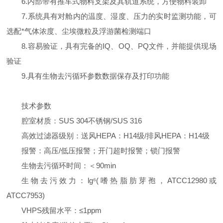
6.内部带有推车式物料支架及其轨道系统，方便物料装卸
7.系统具有对舱内的温度、湿度、压力的实时监测功能，可
选配*气体浓度、尘埃微粒及浮游菌检测端口
8.容易验证，具有完备的IQ、OQ、PQ文件，并能提供现场
验证
9.具有生物去污循环参数数据保存及打印功能
技术参数
腔室材质：SUS 304不锈钢/SUS 316
高效过滤器级别：送风HEPA：H14级/排风HEPA：H14级
报警：高压/低压报警；开门超时报警；锁门报警
生物去污循环时间：＜90min
生物去污效力：lg⁶(嗜热脂肪芽孢，ATCC12980或
ATCC7953)
VHPS残留水平：≤1ppm