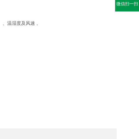
微信扫一扫
可调）、温湿度及风速
。
。