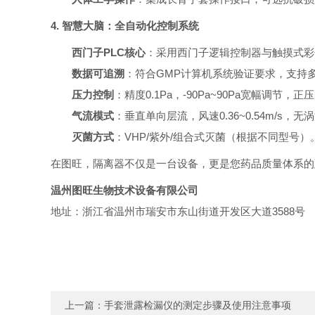
4. 智慧大脑：全自动化控制系统
西门子
PLC核心
：采用西门子逻辑控制器与触摸式彩
数据可追溯
：符合
GMP计算机系统验证要求，支持
压力控制
：精度
0.1Pa，-90Pa~90Pa宽幅调节
气流模式
：垂直单向层流，风速
0.36~0.54m/s，
灭菌方式
：
VHP/
紫外
/组合式灭菌（根据不同型号）
在图旺，隔离器不仅是一台设备，更是您药品质量体系的
温州图旺生物技术设备有限公司
地址：浙江省温州市瑞安市东山街道开发区大道
3588号
上一篇：
手套泄露检漏仪的测定步骤及使用注意事项