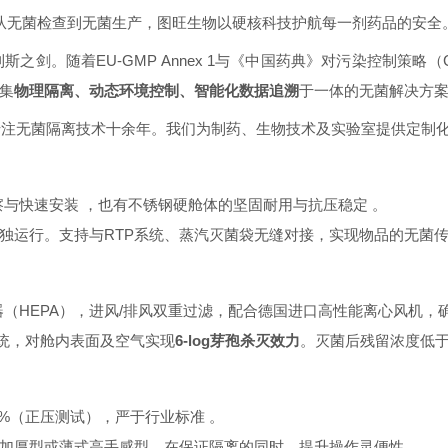
从无菌检查到无菌生产，图旺生物以硬核科技护航每一剂药品的安全
利斯之剑。随着
EU-GMP Annex 1与《中国药典》对污染控制
集
物理隔离、动态环境控制、智能化数据追溯
于一体的无菌解决方
专注无菌隔离技术十余年。我们为制药、生物技术及实验室提供定制
察与快速安装
，也有不锈钢硬舱体的坚固耐用与抗压稳定
。
独运行。支持与
RTP系统、蒸汽灭菌袋无缝对接，实现物品的无菌
滤器（HEPA），进风/排风双重过滤，配合德国进口高性能离心风机
系统，对舱内表面及空气实现
6-log芽孢杀灭效力
。灭菌后残留浓度低
.5%（正压测试），严于行业标准
。
加厚型或薄式高手感型，在保证隔离的同时，提升操作灵便性
。