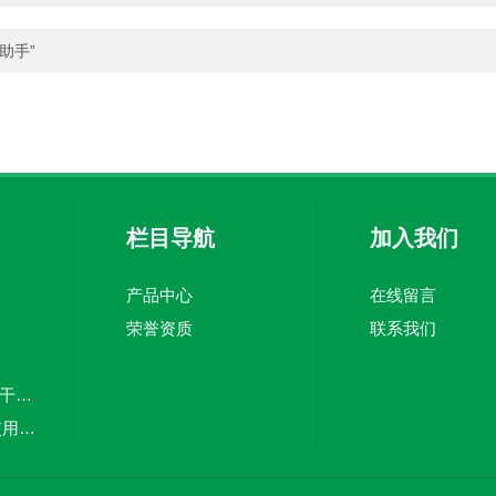
助手”
栏目导航
加入我们
产品中心
在线留言
荣誉资质
联系我们
TW-TVHP100PRO干雾*空间灭菌器 消毒机
TW-Ⅲ封闭式反复使用过滤器
TW-55C一次性表面接触碟 培养皿