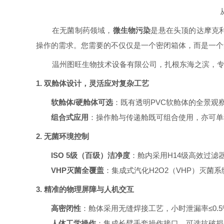
在无菌制药领域，
微生物污染
是悬在头顶的达摩克
操作的需求。您需要的不仅仅是一个密闭箱体，而是一个
温州图旺生物技术设备有限公司，扎根东海之滨，
1. 双舱体设计，灵活应对复杂工艺
软舱体
/硬舱体可选
：既有透明
PVC软舱体的全景观
组合式应用
：操作舱与传递舱既可组合使用，亦可单
2. 无菌环境控制
ISO 5级（百级）洁净度
：舱内采用
H14级高效过
VHP灭菌全覆盖
：集成式汽化
H2O2
（
VHP）灭菌
3. 精准的物理屏障与人机交互
高密闭性
：舱体采用无缝焊接工艺，小时泄漏率
≤0
人体工学操作
：集成长臂手套操作接口，可选抗破损