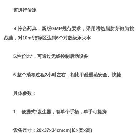
窗进行传递
4.符合药典，新版GMP规范要求，采用嗜热脂肪芽孢为挑
战菌，对10m³洁净区达到6个对数级杀灭率
5.性价比*，可通过无线控制启动设备
6.整个消毒过程2小时左右，相比甲醛熏蒸安全、快捷
具体参数：
1、 便携式*发生器，有单个手柄，单手可提携
设备尺寸：20×37×34cmcm(长×宽×高)