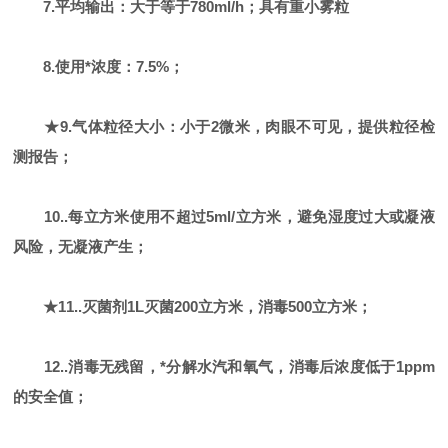
7.平均输出：大于等于780ml/h；具有重小雾粒
8.使用*浓度：7.5%；
★9.气体粒径大小：小于2微米，肉眼不可见，提供粒径检
测报告；
10..每立方米使用不超过5ml/立方米，避免湿度过大或凝液
风险，无凝液产生；
★11..灭菌剂1L灭菌200立方米，消毒500立方米；
12..消毒无残留，*分解水汽和氧气，消毒后浓度低于1ppm
的安全值；