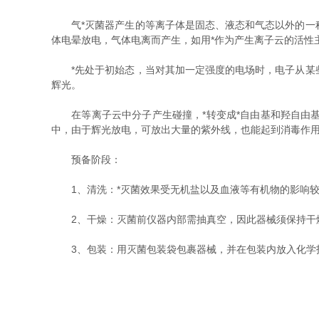
气*灭菌器产生的等离子体是固态、液态和气态以外的一种
体电晕放电，气体电离而产生，如用*作为产生离子云的活性
*先处于初始态，当对其加一定强度的电场时，电子从某些
辉光。
在等离子云中分子产生碰撞，*转变成*自由基和羟自由基
中，由于辉光放电，可放出大量的紫外线，也能起到消毒作
预备阶段：
1、清洗：*灭菌效果受无机盐以及血液等有机物的影响较
2、干燥：灭菌前仪器内部需抽真空，因此器械须保持干燥
3、包装：用灭菌包装袋包裹器械，并在包装内放入化学指