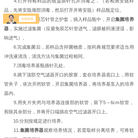
4.打开待检样品的瓶盖插针孔并消毒之，（若检测安瓿样
品，先将安瓿颈部消毒，然后打开并将安瓿）样品瓶定位。
5.拔去进样双芯针管之护套，插入样品瓶中，开启
集菌培养
器
，实施过滤集菌（应避免双芯针管进气，滤膜被药液浸湿，影
响进气）。
6.完成集菌后，若样品含抑菌物质，按药典规范要求适当用
冲洗液清洗，清洗方法与集菌过程相同。
7.消毒培养基瓶插针孔处。
8.摘下顶部空气滤器开口的胶塞，套在培养器底口上，用软
管夹子，依次开闭软管，开启集菌培养器，将培养基泵入的培养
器内。
9.用夹片夹闭与培养器连接部的软管，留下5～6cm软管，
剪除其余部分，并将开口端插在空气过滤器开口上。
10.分别按规定进行培养。
11.
集菌培养器
观察培养情况，若需取样分离培养，可将软