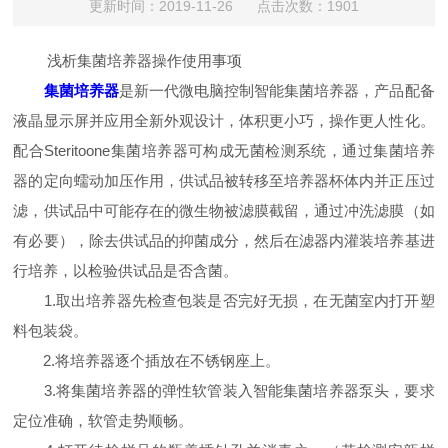
更新时间：2019-11-26 点击次数：1901
浅析集菌培养器操作使用事项
集菌培养器
是新一代微电脑控制智能集菌培养器，产品配备
液晶显示屏并应用全新外观设计，体积更小巧，操作更人性化。
配合Steritoone集菌培养器可构成无菌检测系统，通过集菌培养
器的定向蠕动加压作用，供试品被转移至培养器杯体内并正压过
滤，供试品中可能存在的微生物被滤膜截留，通过冲洗滤膜（如
有必要），除去供试品的抑菌成分，然后在滤器内灌装培养基进
行培养，以检验供试品是否含菌。
1.取出培养器先检查包装是否完好无损，在无菌室内打开塑
料包装袋。
2.将培养器逐个插放在不锈钢座上。
3.将集菌培养器的弹性软管装入智能集菌培养器泵头，要求
定位准确，软管走势顺畅。