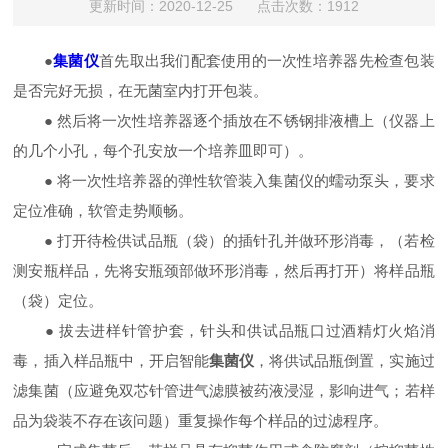
更新时间：2020-12-25 点击次数：1912
●
集菌仪
首先取出我们配套使用的一次性培养器先检查包装
是否完好无损，在无菌室内打开包装。
● 然后将一次性培养器逐个插放在不锈钢排液槽上（仪器上
的几个小孔，每个孔安放一个培养皿即可）。
● 将一次性培养器的弹性软管装入集菌仪的蠕动泵头，要求
定位准确，软管走势顺畅。
● 打开待检供试品瓶（袋）的插针孔并做环形消毒，（若检
测安瓶样品，先将安瓶颈部做环形消毒，然后再打开）将样品瓶
（袋）定位。
● 拔去进样针管护套，针头和供试品瓶口过酒精灯火焰消
毒，插入样品瓶中，开启智能
集菌仪
，将供试品瓶倒置，实施过
滤集菌（应避免双芯针管进气滤膜被药液浸湿，影响进气；若样
品为袋装不存在该问题）重复操作每个样品的过滤程序。