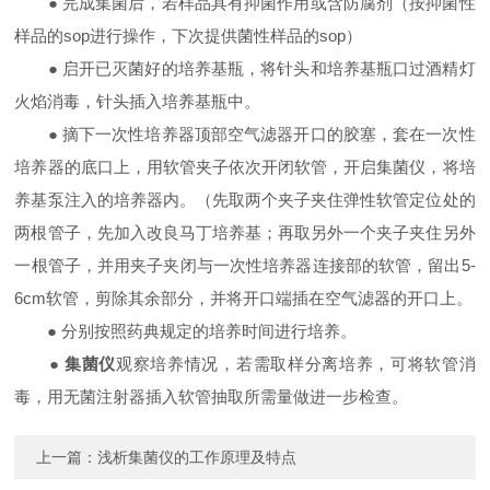
● 完成集菌后，若样品具有抑菌作用或含防腐剂（按抑菌性
样品的sop进行操作，下次提供菌性样品的sop）
● 启开已灭菌好的培养基瓶，将针头和培养基瓶口过酒精灯
火焰消毒，针头插入培养基瓶中。
● 摘下一次性培养器顶部空气滤器开口的胶塞，套在一次性
培养器的底口上，用软管夹子依次开闭软管，开启集菌仪，将培
养基泵注入的培养器内。（先取两个夹子夹住弹性软管定位处的
两根管子，先加入改良马丁培养基；再取另外一个夹子夹住另外
一根管子，并用夹子夹闭与一次性培养器连接部的软管，留出5-
6cm软管，剪除其余部分，并将开口端插在空气滤器的开口上。
● 分别按照药典规定的培养时间进行培养。
●
集菌仪
观察培养情况，若需取样分离培养，可将软管消
毒，用无菌注射器插入软管抽取所需量做进一步检查。
上一篇：
浅析集菌仪的工作原理及特点