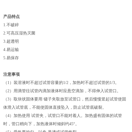
产品特点
1.不破碎
2.可高压湿热灭菌
3.超透明
4.易运输
5.易保存
注意事项
（1）装溶液时不超过试管容量的1/2，加热时不超过试管的1/3。
（2）用滴管往试管内滴加液体时应悬空滴加，不得伸入试管口。
（3）取块状固体要用 镊子夹取放至试管口，然后慢慢竖起试管使固
体滑入试管底，不能使固体直接坠入，防止试管底破裂。
（4）加热使用 试管夹，试管口不能对着人。加热盛有固体的试管
时，管口稍向下，加热液体时倾斜约45°。