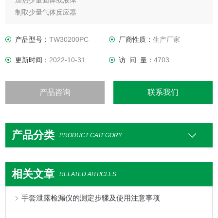
加热少量固体或液体
制取少量气体反应器
收集少量气体用
溶解少量气体、液体或固体的溶质
产品型号：
TW30200PC
厂商性质：
生产厂家
更新时间：
2022-10-31
访 问 量：
4703
产品咨询
联系我们
产品分类
PRODUCT CATEGORY
相关文章
RELATED ARTICLES
手套泄露检漏仪的测定步骤及使用注意事项