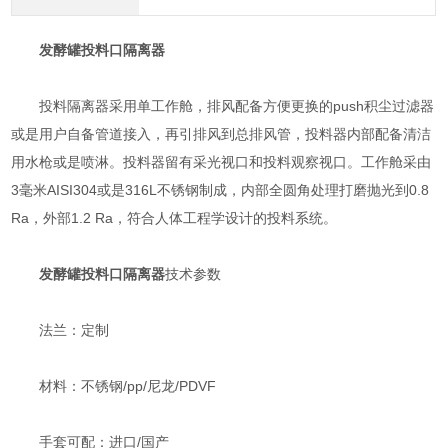
发酵罐投料口隔离器
投料隔离器采用单工作舱，排风配备方便更换的push积尘过滤器
或是用户自备管道接入，再引排风到总排风管，投料器内部配备清洁
用水枪或是喷淋。投料器留有采光视口和投料观察视口。工作舱采由
3毫米AISI304或是316L不锈钢制成，内部全圆角处理打磨抛光到0.8
Ra，外部1.2 Ra，符合人体工程学设计的投料系统。
发酵罐投料口隔离器
技术参数
法兰：定制
材料：不锈钢/pp/尼龙/PDVF
手套可配：进口/国产