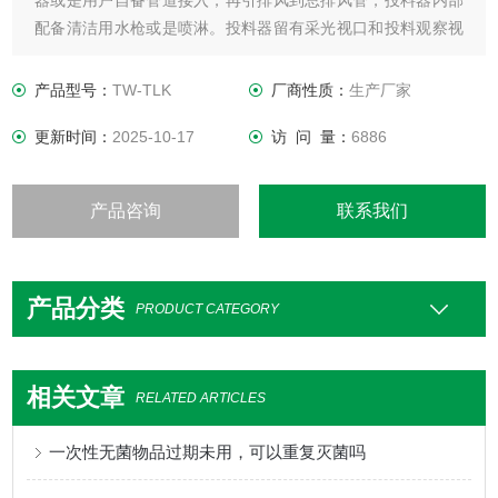
器或是用户自备管道接入，再引排风到总排风管，投料器内部
配备清洁用水枪或是喷淋。投料器留有采光视口和投料观察视
口。工作舱采由3毫米AISI304或是316L不锈钢制成，内部全圆
角处理打磨抛光到0.8Ra，外部1.2 Ra，符合人体工程学设计
产品型号：
TW-TLK
厂商性质：
生产厂家
的投料系统。
更新时间：
2025-10-17
访 问 量：
6886
产品咨询
联系我们
产品分类
PRODUCT CATEGORY
相关文章
RELATED ARTICLES
一次性无菌物品过期未用，可以重复灭菌吗