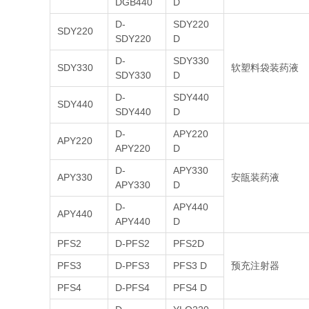
DGB440
D
D-
SDY220
SDY220
SDY220
D
D-
SDY330
SDY330
软塑料袋装药液
SDY330
D
D-
SDY440
SDY440
SDY440
D
D-
APY220
APY220
APY220
D
D-
APY330
APY330
安瓿装药液
APY330
D
D-
APY440
APY440
APY440
D
PFS2
D-PFS2
PFS2D
PFS3
D-PFS3
PFS3 D
预充注射器
PFS4
D-PFS4
PFS4 D