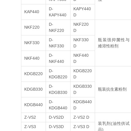
D-
KAPY440
KAP440
KAPY440
D
D-
NKF220
NKF220
NKF220
D
D-
NKF330
瓶装强抑菌性与
NKF330
NKF330
D
难溶性粉剂
D-
NKF440
NKF440
NKF440
D
D-
KDGB220
KDGB220
KDGB220
D
D-
KDGB330
KDGB330
瓶装抗生素粉剂
KDGB330
D
D-
KDGB440
KDGB440
KDGB440
D
Z-VS2
D-VS2D
Z-VS2 D
装乳剂(油性供试
Z-VS3
D-VS3D
Z-VS3 D
品)