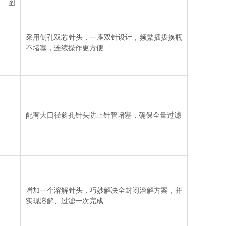
图
采用侧孔双芯针头，一座双针设计，频繁插拔换瓶
不堵塞，连续操作更方便
配有大口径斜孔针头防止针管堵塞，确保全量过滤
增加一个溶解针头，巧妙解决全封闭溶解方案，并
实现溶解、过滤一次完成