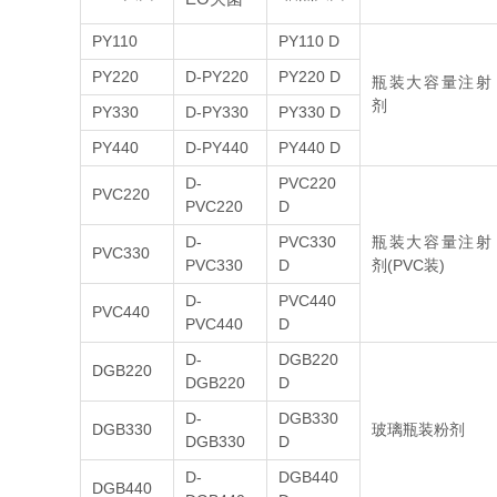
PY110
PY110 D
PY220
D-PY220
PY220 D
瓶装大容量注射
剂
PY330
D-PY330
PY330 D
PY440
D-PY440
PY440 D
D-
PVC220
PVC220
PVC220
D
D-
PVC330
瓶装大容量注射
PVC330
PVC330
D
剂(PVC装)
D-
PVC440
PVC440
PVC440
D
D-
DGB220
DGB220
DGB220
D
D-
DGB330
DGB330
玻璃瓶装粉剂
DGB330
D
D-
DGB440
DGB440