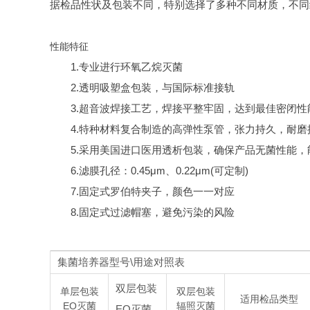
据检品性状及包装不同，特别选择了多种不同材质，不同
性能特征
1.专业进行环氧乙烷灭菌
2.透明吸塑盒包装，与国际标准接轨
3.超音波焊接工艺，焊接平整牢固，达到最佳密闭性
4.特种材料复合制造的高弹性泵管，张力持久，耐
5.采用美国进口医用透析包装，确保产品无菌性能
6.滤膜孔径：0.45μm、0.22μm(可定制)
7.固定式罗伯特夹子，颜色一一对应
8.固定式过滤帽塞，避免污染的风险
集菌培养器型号\用途对照表
双层包装
单层包装
双层包装
适用检品类型
EO灭菌
辐照灭菌
EO灭菌