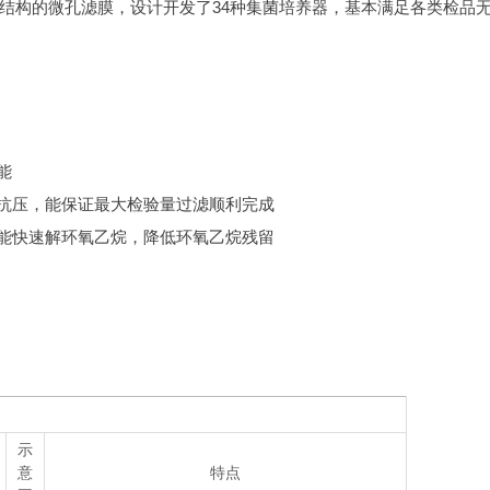
结构的微孔滤膜，设计开发了34种集菌培养器，基本满足各类检品无
能
磨抗压，能保证最大检验量过滤顺利完成
，能快速解环氧乙烷，降低环氧乙烷残留
示
意
特点