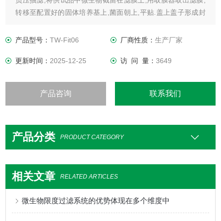
负压抽滤,将供试品中微生物截留在滤膜上,用取膜器取出滤膜,
转移至配置好的固体培养基上,菌面朝上,平贴.盖上盖子形成封
闭的培养盒,置相应的恒温培养处内培养并计数.
产品型号：
TW-Fit06
厂商性质：
生产厂家
更新时间：
2025-12-25
访 问 量：
3649
产品咨询
联系我们
产品分类
PRODUCT CATEGORY
相关文章
RELATED ARTICLES
微生物限度过滤系统的优势体现在多个维度中