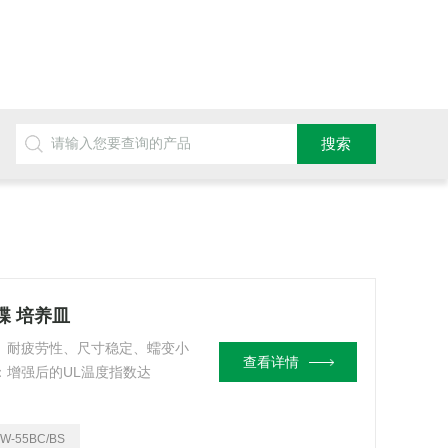
碟 培养皿
高、耐疲劳性、尺寸稳定、蠕变小
查看详情
：增强后的UL温度指数达
TW-55BC/BS