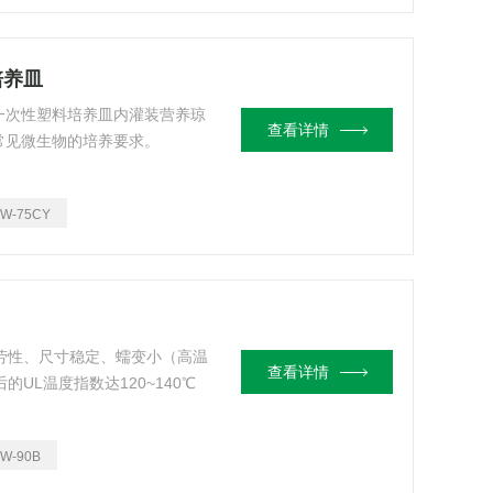
培养皿
一次性塑料培养皿内灌装营养琼
查看详情
常见微生物的培养要求。
TW-75CY
疲劳性、尺寸稳定、蠕变小（高温
查看详情
的UL温度指数达120~140℃
TW-90B