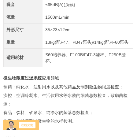
噪音
≤65dB(A)(负载)
流量
1500mL/min
外形尺寸
35×23×12cm
重量
13kg(配F47、PB47泵头)/14kg(配PF60泵头
S60培养器、F100B/F47-3滤杯、F250B滤
适用耗材
杯、
微生物限度过滤系统
应用领域
制药：纯化水、注射用水以及其他药品及制剂微生物限度检查；
疾控：空调冷凝水、生活饮用水等水质的细菌总数检查，致病菌检
测；
食品：饮料、矿泉水、纯净水的菌落总数检查；
化工：各种需测试微生物的水样检测。