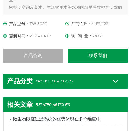
查；
疾控：空调冷凝水、生活饮用水等水质的细菌总数检查，致病
菌检测；
食品：饮料、矿泉水、纯净水的菌落总数检查；
产品型号：
TW-302C
厂商性质：
生产厂家
化工：各种需测试微生物的水样检测。
更新时间：
2025-10-17
访 问 量：
2872
产品咨询
联系我们
产品分类
PRODUCT CATEGORY
相关文章
RELATED ARTICLES
微生物限度过滤系统的优势体现在多个维度中